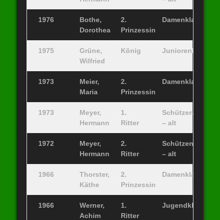
1976
Bothe,
2.
Damenklasse
Dorothea
Prinzessin
1975
Grüne,
König
Juniorenklasse
Wilfried
1973
Meier,
2.
Damenklasse
Maria
Prinzessin
1973
Meyer,
1.
Schützenklasse
Hermann
Ritter
– alt
1972
Meyer,
2.
Schützenklasse
Hermann
Ritter
– alt
1966
Thorster,
2.
Damenklasse
Käthe
Prinzessin
1966
Werner,
1.
Jugendklasse
Achim
Ritter