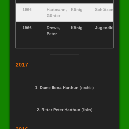
1966
Hartmann,
König
Schützenklasse
Günter
1966
Drews,
König
Jugendklasse
Peter
2017
1. Dame
Ilona Harthun
(rechts)
2. Ritter
Peter Harthun
(links)