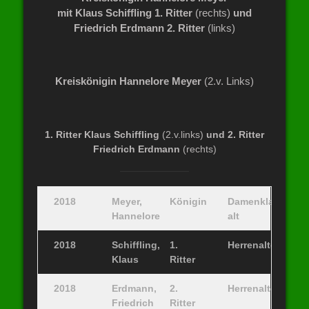
mit Klaus Schiffling 1. Ritter
(rechts)
und
Friedrich Erdmann 2. Ritter
(links)
Kreiskönigin Hannelore Meyer
(2.v. Links)
1. Ritter Klaus Schiffling
(2.v.links)
und 2. Ritter
Friedrich Erdmann
(rechts)
2018
Meyer,
Königin
Damenklasse
Hannelore
alt
2018
Schiffling,
1.
Herrenaltersklas
Klaus
Ritter
2018
Erdmann,
2.
Herrenaltersklas
Friedrich
Ritter