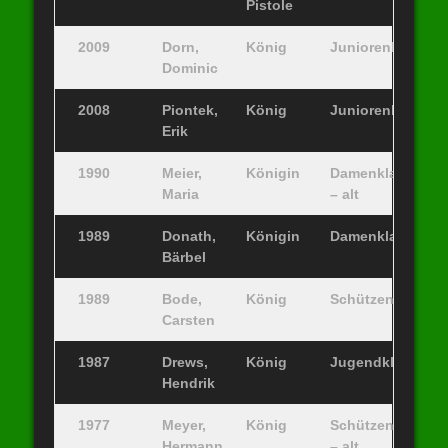
Pistole
2009
Dorn,
König
Juniorenklasse
Dominic
2008
Piontek,
König
Juniorenklasse
Erik
1990
Meier,
Königin
Damenklasse
Maria
– alt
1989
Donath,
Königin
Damenklasse
Bärbel
1989
Bode,
König
Schützenklasse
Carsten
1987
Drews,
König
Jugendklasse
Hendrik
1977
Meyer,
König
Schützenklasse
Hermann
– alt