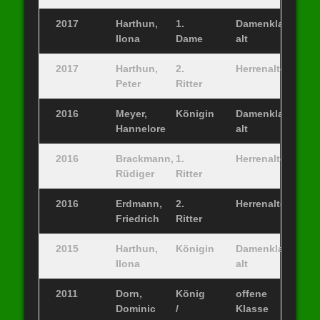
2017
Harthun,
1.
Damenklasse
Ilona
Dame
alt
2017
Harthun,
2.
Herrenaltersklas
Peter
Ritter
2016
Meyer,
Königin
Damenklasse
Hannelore
alt
2016
Brackmann,
1.
Herrenaltersklas
Rüdiger
Ritter
2016
Erdmann,
2.
Herrenaltersklas
Friedrich
Ritter
2015
Harthun,
Königin
Damenklasse
Ilona
alt
2011
Dorn,
König
offene
Dominic
/
Klasse